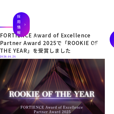
お
プレ
せ
ス一
サ
AESPE
採
採
覧
ニ
す
Rについ
サービス
コンサ
わ
用
用
note
ュ
て
ハイクラスDX人
ルタン
採
情報
情
情
ー
材転職支援サー
お
会社案内
プレス
ト
ビス
報
報
ス
代表メッセ
リリー
FORTIENCE Award of Excellence
ージ
ス
メディ
Partner Award 2025で「ROOKIE OF
ア掲載
THE YEAR」を受賞しました
2026.05.25