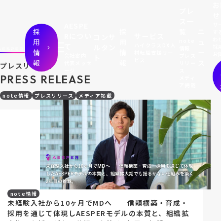
お
プレ
せ
ス一
サ
AESPE
採
採
覧
ニ
す
Rについ
サービス
コンサ
わ
用
用
note
ュ
て
ハイクラスDX人
ルタン
採
情報
情
情
ー
材転職支援サー
お
会社案内
プレス
ト
ビス
報
報
ス
代表メッセ
リリー
プレスリリース
ージ
ス
P
R
E
S
S
R
E
L
E
A
S
E
メディ
ア掲載
note情報
プレスリリース
メディア掲載
note情報
未経験入社から10ヶ月でMDへ──信頼構築・育成・
採用を通じて体現しAESPERモデルの本質と、組織拡