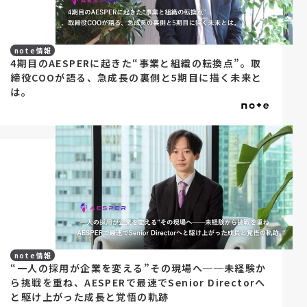
note情報
4期目のAESPERに起きた“事業と組織の転換点”。取
締役COOが語る、急成長の裏側と5期目に描く未来と
は。
note情報
“一人の採用が企業を変える”その現場へ──未経験か
ら挑戦を重ね、AESPERで最速でSenior Directorへ
と駆け上がった成長と覚悟の軌跡