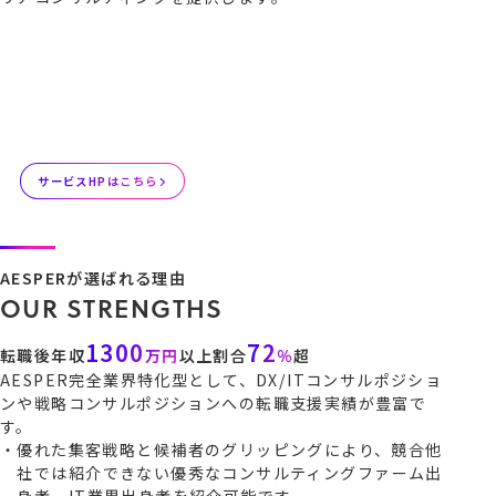
あなたと共に、切り開く。
サービスHPはこちら
AESPERが選ばれる理由
O
U
R
S
T
R
E
N
G
T
H
S
1300
72
転職後年収
万円
以上割合
％
超
AESPER完全業界特化型として、DX/ITコンサルポジショ
ンや戦略コンサルポジションへの転職支援実績が豊富で
す。
優れた集客戦略と候補者のグリッピングにより、競合他
社では紹介できない優秀なコンサルティングファーム出
身者、IT業界出身者を紹介可能です。