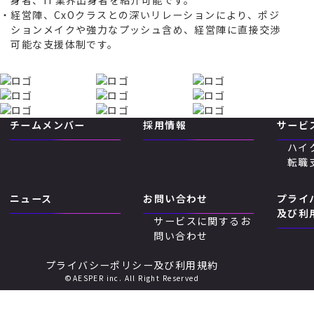
経営陣、CxOクラスとの深いリレーションにより、ポジ
ションメイクや強力なプッシュ含め、経営陣に直接交渉
可能な支援体制です。
チームメンバー
採用情報
サービ
ハイ
転職
ニュース
お問い合わせ
プライ
及び利
サービスに関するお
問い合わせ
プライバシーポリシー及び利用規約
©AESPER inc. All Right Reserved