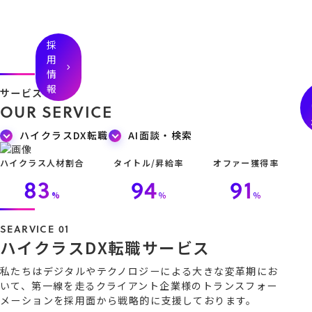
お
プレ
せ
ス一
サ
AESPE
採
採
覧
ニ
す
Rについ
サービス
コンサ
わ
用
用
note
ュ
て
ハイクラスDX人
ルタン
採
情報
情
情
ー
材転職支援サー
お
会社案内
プレス
ト
ビス
報
報
ス
代表メッセ
リリー
サービス
ージ
ス
O
U
R
S
E
R
V
I
C
E
メディ
ア掲載
ハイクラスDX転職
AI面談・検索
ハイクラス人材割合
タイトル/昇給率
オファー獲得率
83
94
91
%
％
％
SEARVICE 01
ハ
イ
ク
ラ
ス
D
X
転
職
サ
ー
ビ
ス
私たちはデジタルやテクノロジーによる大きな変革期にお
いて、第一線を走るクライアント企業様のトランスフォー
メーションを採用面から戦略的に支援しております。