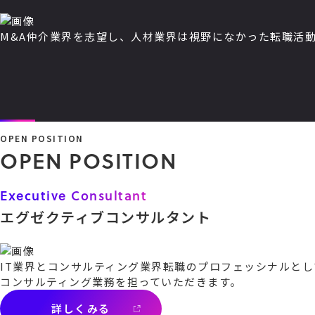
M&A仲介業界を志望し、人材業界は視野になかった転職活動ー
OPEN POSITION
O
P
E
N
P
O
S
I
T
I
O
N
Executive Consultant
エグゼクティブコンサルタント
IT業界とコンサルティング業界転職のプロフェッシナルと
コンサルティング業務を担っていただきます。
詳しくみる