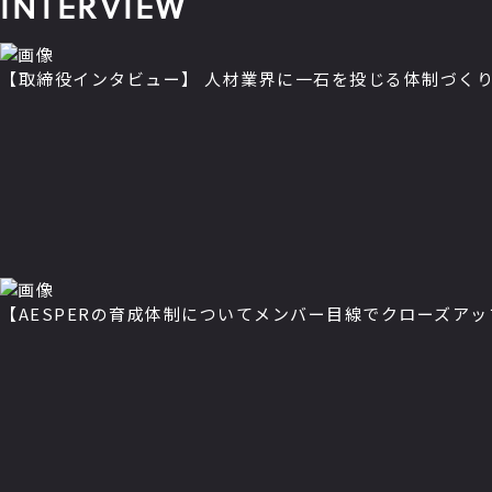
I
N
T
E
R
V
I
E
W
【取締役インタビュー】 人材業界に一石を投じる体制づくり
【AESPERの育成体制についてメンバー目線でクローズア