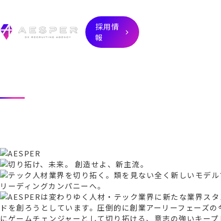
AESPERについ
採用情
て
コ
報
会社案内
ト
代表メッセージ
採用情報
R
E
C
R
U
I
T