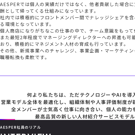
AESPERでは個人の実績だけではなく、他者貢献した場合
酬として帰ってくる仕組みになっています。
社内では積極的にフロントメンバー間でナレッジシェアを含
る環境となっています。
個人商店になりがちなこの仕事の中で、チーム意識をもって
また最短2年程度でマネージングディレクターへの昇進も可
おり、積極的にマネジメント人材の育成も行っています。
その他、新規事業へのチャレンジ、事業企画・マーケティン
職種転換も柔軟です。
何より私たちは、ただテクノロジーやAIを
営業モデル全体を最適化し、組織体制や人事評価制度が
全メンバーが士気高く仕事に向き合い、個人の能力
最高品質の新しい人材紹介サービスモデル
AESPER社員のリアル