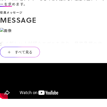
役員メッセージ
M
E
S
S
A
G
E
全く新しい人材紹介モデルを作り、最高品質のサー
＋ すべて見る