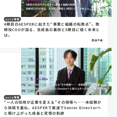
note情報
4期目のAESPERに起きた“事業と組織の転換点”。取
締役COOが語る、急成長の裏側と5期目に描く未来と
は。
note情報
“一人の採用が企業を変える”その現場へ──未経験か
ら挑戦を重ね、AESPERで最速でSenior Directorへ
と駆け上がった成長と覚悟の軌跡