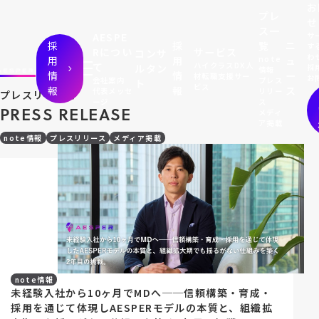
お
プレ
せ
ス一
サ
AESPE
採
採
覧
ニ
す
Rについ
サービス
コンサ
わ
用
用
note
ュ
て
ハイクラスDX人
ルタン
採
情報
情
情
ー
材転職支援サー
お
会社案内
プレス
ト
ビス
報
報
ス
代表メッセ
リリー
プレスリリース
ージ
ス
P
R
E
S
S
R
E
L
E
A
S
E
メディ
ア掲載
note情報
プレスリリース
メディア掲載
note情報
未経験入社から10ヶ月でMDへ──信頼構築・育成・
採用を通じて体現しAESPERモデルの本質と、組織拡