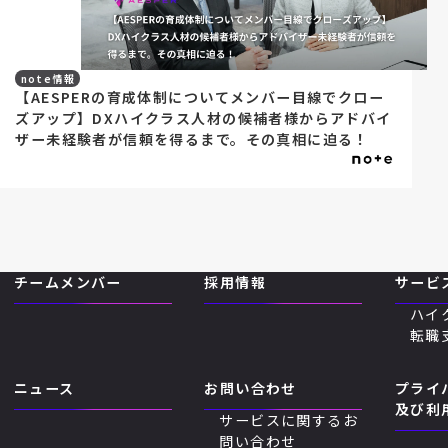
note情報
【AESPERの育成体制についてメンバー目線でクロー
ズアップ】DXハイクラス人材の候補者様からアドバイ
ザー未経験者が信頼を得るまで。その真相に迫る！
チームメンバー
採用情報
サービ
ハイ
転職
ニュース
お問い合わせ
プライ
及び利
サービスに関するお
問い合わせ